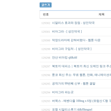
번호
제목
시알리스 효과와 장점 - 성인약국
129302
비아그라 - [ 성인약국 ]
129301
막장드라마에 갇혀버렸다 - 웹툰 다운
129300
비아그라 구입처 - [ 성인약국 ]
129299
안산 비아킹 qldkzld
129298
북토끼 대피소｜북토끼 최신 도메인 링크 주소｜북
129297
툰코 최신 주소: 무료 웹툰, 만화, 애니메이션
129296
공작가의 99번째 신부 - 웹툰 결말
129295
비아그라 파는곳
129294
버목스 - 메벤다졸 100mg x 6정 (유럽산 C형
129293
포항 시알리스후기 tldkffltmgnrl
129292