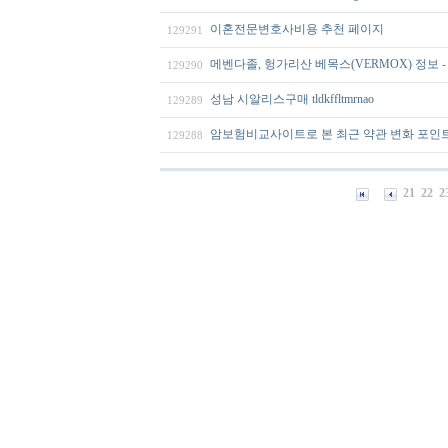
이혼전문변호사비용 추천 페이지
129291
메벤다졸, 헝가리산 베목스(VERMOX) 정보 
129290
성남 시알리스구매 tldkffltmrnao
129289
암보험비교사이트로 본 최근 약관 변화 포인
129288
21
22
2