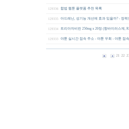
합법 웹툰 플랫폼 추천 목록
129336
아드레닌, 성기능 개선에 효과 있을까? - 정력
129335
트리아자비린 250mg x 20정 (항바이러스제,
129334
야툰 실시간 접속 주소 - 야툰 우회 - 야툰 접속 - 
129333
21
22
2