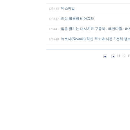
예스파일
129443
의성 필름형 비아그라
129442
암을 굶기는 대사치료 구충제 - 메벤다졸 - 러
129441
뉴토끼(Newtoki) 최신 주소 & 시즌 2 전체 정보
129440
11
12
1