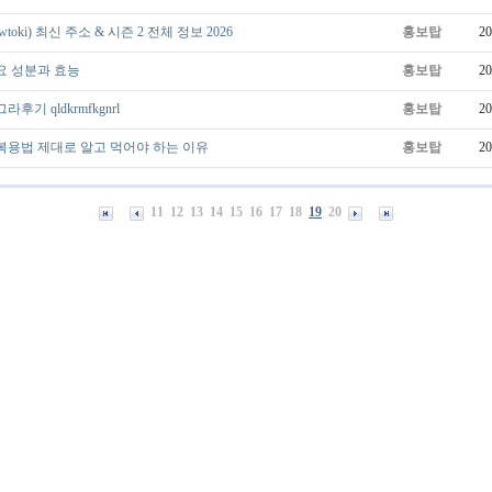
toki) 최신 주소 & 시즌 2 전체 정보 2026
홍보탑
20
요 성분과 효능
홍보탑
20
후기 qldkrmfkgnrl
홍보탑
20
복용법 제대로 알고 먹어야 하는 이유
홍보탑
20
11
12
13
14
15
16
17
18
19
20