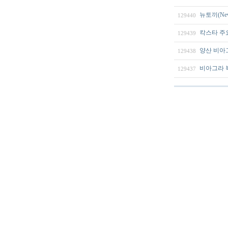
뉴토끼(New
129440
칵스타 주
129439
양산 비아그라
129438
비아그라 
129437