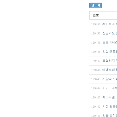
번호
레비트라 
129451
전문가도 
129450
골든비닉스효과
129449
임실 센트
129448
프릴리지 
129447
데벨로페 확
129446
시알리스 
129445
비아그라의
129444
예스파일
129443
의성 필름
129442
암을 굶기는
129441