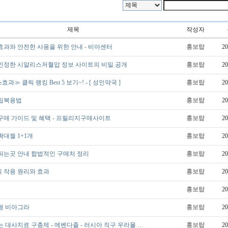
제목
작성자
효과와 안전한 사용을 위한 안내 - 비아센터
홍보탑
20
인정한 시알리스저혈압 정보 사이트의 비밀 공개
홍보탑
20
≫ 클릭 랭킹 Best 5 보기~! - [ 성인약국 ]
홍보탑
20
립복용법
홍보탑
20
구매 가이드 및 혜택 - 프릴리지구매사이트
홍보탑
20
대젤 1+1개
홍보탑
20
파는곳 안내 합법적인 구매처 정리
홍보탑
20
 작용 원리와 효과
홍보탑
20
홍보탑
20
형 비아그라
홍보탑
20
 대사치료 구충제 - 메벤다졸 - 러시아 직구 우라몰 …
홍보탑
20